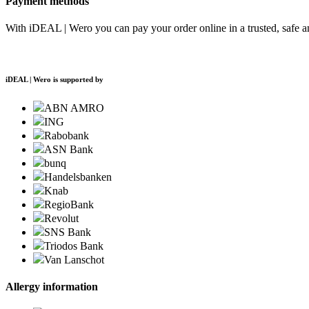
Payment methods
With iDEAL | Wero you can pay your order online in a trusted, safe 
iDEAL | Wero is supported by
ABN AMRO
ING
Rabobank
ASN Bank
bunq
Handelsbanken
Knab
RegioBank
Revolut
SNS Bank
Triodos Bank
Van Lanschot
Allergy information